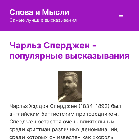
Перейти
Слова и Мысли
к
Меню
содержимому
Самые лучшие высказывания
Чарльз Сперджен
Чарльз Хэддон Сперджен (1834–1892) был
английским баптистским проповедником.
Сперджен остается очень влиятельным
среди христиан различных деноминаций,
среди которых он известен как «король