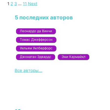
Navigation
1
2
3
…
11
Next
5 последних авторов
Леонардо да Винчи
Томас Джефферсон
Уильям Уилберфорс
Джонатан Эдвардс
Эми Кармайкл
Все авторы...