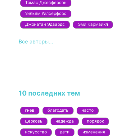
Томас Джефферсон
Уильям Уилберфорс
Джонатан Эдвардс
Эми Кармайкл
Все авторы...
10 последних тем
гнев
благодать
часто
церковь
надежда
порядок
искусство
дети
изменения