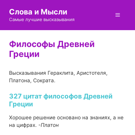
Перейти
Слова и Мысли
к
Меню
содержимому
Самые лучшие высказывания
Философы Древней
Греции
Высказывания Гераклита, Аристотеля,
Платона, Сократа.
цитат философов Древней
Греции
Хорошее решение основано на знаниях, а не
на цифрах.
-Платон