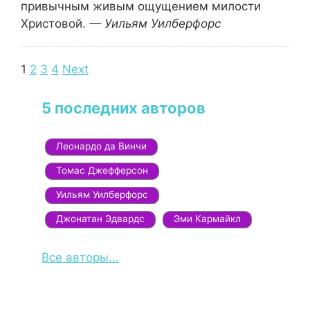
привычным живым ощущением милости
Христовой.
— Уильям Уилберфорс
Navigation
1
2
3
4
Next
5 последних авторов
Леонардо да Винчи
Томас Джефферсон
Уильям Уилберфорс
Джонатан Эдвардс
Эми Кармайкл
Все авторы...