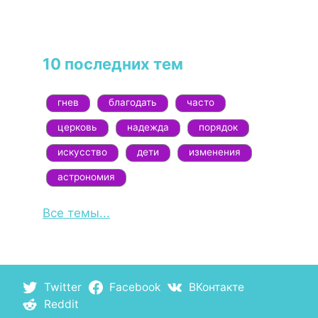
10 последних тем
гнев
благодать
часто
церковь
надежда
порядок
искусство
дети
изменения
астрономия
Все темы...
Twitter
Facebook
ВКонтакте
Reddit