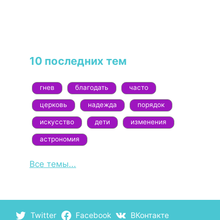
10 последних тем
гнев
благодать
часто
церковь
надежда
порядок
искусство
дети
изменения
астрономия
Все темы...
Twitter
Facebook
ВКонтакте